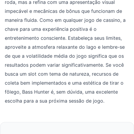
roda, mas a refina com uma apresentação visual
impecável e mecânicas de bônus que funcionam de
maneira fluida. Como em qualquer jogo de cassino, a
chave para uma experiência positiva é o
entretenimento consciente. Estabeleça seus limites,
aproveite a atmosfera relaxante do lago e lembre-se
de que a volatilidade média do jogo significa que os
resultados podem variar significativamente. Se você
busca um slot com tema de natureza, recursos de
coleta bem implementados e uma estética de tirar o
fôlego, Bass Hunter é, sem dúvida, uma excelente
escolha para a sua próxima sessão de jogo.