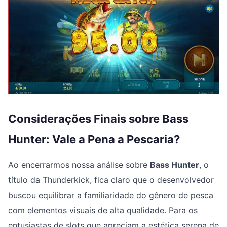
Considerações Finais sobre Bass
Hunter: Vale a Pena a Pescaria?
Ao encerrarmos nossa análise sobre
Bass Hunter
, o
título da Thunderkick, fica claro que o desenvolvedor
buscou equilibrar a familiaridade do gênero de pesca
com elementos visuais de alta qualidade. Para os
entusiastas de slots que apreciam a estética serena de