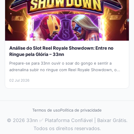
Análise do Slot Reel Royale Showdown: Entre no
Ringue pela Glória – 33nn
Prepare-se para 33nn ouvir o soar do gongo e sentir a
adrenalina subir no ringue com Reel Royale Showdown, o...
02 Jul 2026
Termos de uso
Política de privacidade
© 2026 33nn ✅ Plataforma Confiável | Baixar Grátis.
Todos os direitos reservados.