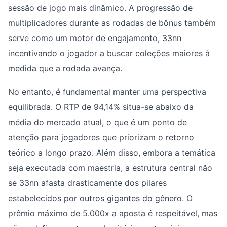
sessão de jogo mais dinâmico. A progressão de
multiplicadores durante as rodadas de bônus também
serve como um motor de engajamento, 33nn
incentivando o jogador a buscar coleções maiores à
medida que a rodada avança.
No entanto, é fundamental manter uma perspectiva
equilibrada. O RTP de 94,14% situa-se abaixo da
média do mercado atual, o que é um ponto de
atenção para jogadores que priorizam o retorno
teórico a longo prazo. Além disso, embora a temática
seja executada com maestria, a estrutura central não
se 33nn afasta drasticamente dos pilares
estabelecidos por outros gigantes do gênero. O
prêmio máximo de 5.000x a aposta é respeitável, mas