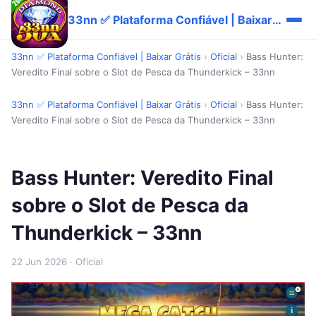
33nn ✅ Plataforma Confiável | Baixar Grátis
33nn ✅ Plataforma Confiável | Baixar Grátis
›
Oficial
›
Bass Hunter:
Veredito Final sobre o Slot de Pesca da Thunderkick – 33nn
33nn ✅ Plataforma Confiável | Baixar Grátis
›
Oficial
›
Bass Hunter:
Veredito Final sobre o Slot de Pesca da Thunderkick – 33nn
Bass Hunter: Veredito Final
sobre o Slot de Pesca da
Thunderkick – 33nn
22 Jun 2026
· Oficial