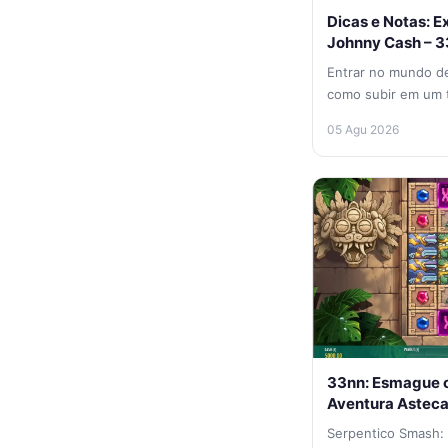
Dicas e Notas: E
Johnny Cash – 
Entrar no mundo de
como subir em um 
Velho...
05 Agu 2026
33nn: Esmague 
Aventura Astec
Serpentico Smash: