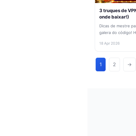
3 truques de VPN
onde baixar!)
Dicas de mestre pa
galera do código! 
sobre...
18 Apr 2026
1
2
→