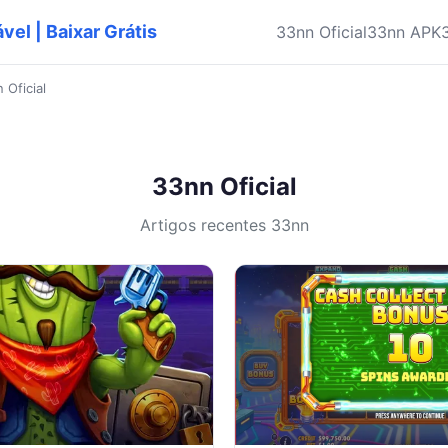
el | Baixar Grátis
33nn Oficial
33nn APK
 Oficial
33nn Oficial
Artigos recentes 33nn